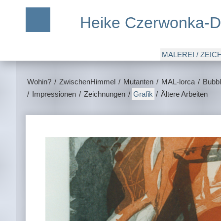
Heike Czerwonka-D
MALEREI / ZEI
Wohin?
/
ZwischenHimmel
/
Mutanten
/
MAL-lorca
/
Bubb
/
Impressionen
/
Zeichnungen
/
Grafik
/
Ältere Arbeiten